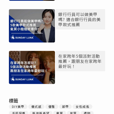
銀行行員可以做美甲
嗎? 適合銀行行員的美
甲款式推薦
在家跨年5個派對活動
推薦，跟朋友在家跨年
最好玩！
標籤
DIY美甲
儀式感
優雅
卸甲
女性成長
手部保養
新年新希望
書單
氣質
禮物