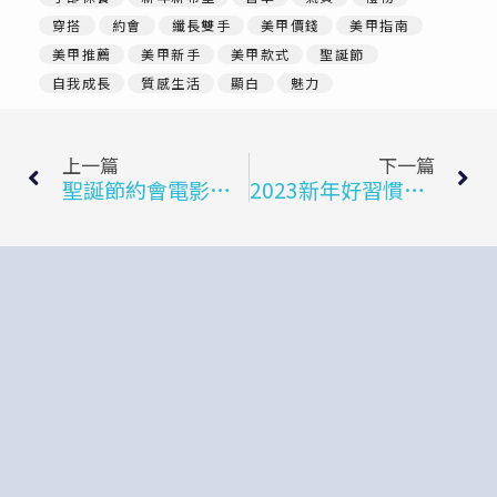
穿搭
約會
纖長雙手
美甲價錢
美甲指南
美甲推薦
美甲新手
美甲款式
聖誕節
自我成長
質感生活
顯白
魅力
上一頁
下
上一篇
下一篇
聖誕節約會電影推薦，在家Netflix約會首推這5部!
2023新年好習慣推薦20個，成為更好的自己!