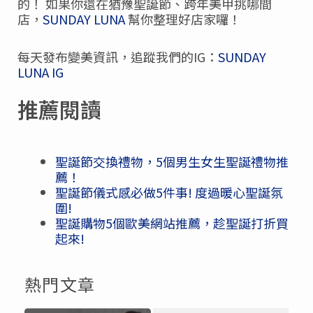
的！ 如果你還在猶豫聖誕節、跨年美甲挑哪間
店，
SUNDAY LUNA
幫你整理好店家囉！
每天發布變美資訊，追蹤我們的IG：
SUNDAY
LUNA IG
推薦閱讀
聖誕節交換禮物，5個男生女生聖誕禮物推
薦！
聖誕節儀式感必做5件事! 度過暖心聖誕氛
圍!
聖誕購物5個歐美網站推薦，趁聖誕打折買
起來!
熱門文章