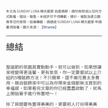
本文為 SUNDAY LUNA 晴天鹿那 自產精華，請勿商用或以任何方
式散播、贈送、販售。未經許可不得轉載、摘抄、複製及建立圖
像等任何使用。如需轉載，請通過 SUNDAY LUNA 晴天鹿那 申請
獲得授權。圖片來源：【
Xframe
】
總結
聖誕節的氛圍其實動動手，就可以做到，如果想讓
家裡變得更溫馨、更有氣氛，你一定要嘗試以上介
紹的5種裝飾方法！不只簡單，還不需花費太多費
用。親自裝飾家中可以為你帶來金錢都無法買到的
幸福感，如果看完文章的你已經蠢蠢欲動了，就馬
上開始著手進行佈置吧～！
除了房間要佈置得美美的，更要把人打扮得美美