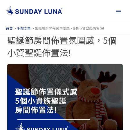
跳
Main
至
Men
主
要
內
首頁
全部文章
聖誕節房間佈置氛圍感，5個小資聖誕佈置法!
容
聖誕節房間佈置氛圍感，5個
小資聖誕佈置法!