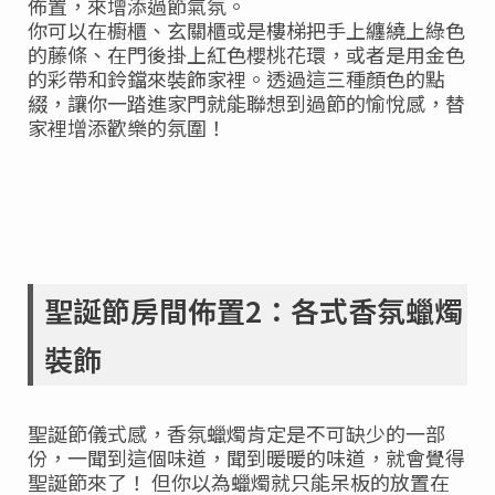
佈置，來增添過節氣氛。
你可以在櫥櫃、玄關櫃或是樓梯把手上纏繞上綠色
的藤條、在門後掛上紅色櫻桃花環，或者是用金色
的彩帶和鈴鐺來裝飾家裡。透過這三種顏色的點
綴，讓你一踏進家門就能聯想到過節的愉悅感，替
家裡增添歡樂的氛圍！
聖誕節房間佈置2：各式香氛蠟燭
裝飾
聖誕節儀式感，香氛蠟燭肯定是不可缺少的一部
份，一聞到這個味道，聞到暖暖的味道，就會覺得
聖誕節來了！ 但你以為蠟燭就只能呆板的放置在