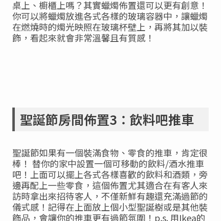
桌上、櫥櫃上嗎？其實蠟燭佈置還可以更有創意！
你可以將蠟燭放進各式各樣的玻璃容器中，讓蠟燭
在燃燒時的燭光映照在玻璃杯壁上，再將其加以裝
飾，看起來就會非常溫馨且有質感！
聖誕節房間佈置3：飲料吧推車
聖誕節如果有一個裝滿食物、零食的推車，肯定很
棒！ 替你的家中設置一個可移動的飲料/酒水推車
吧！上面可以擺上各式各樣喜歡的飲料和酒類，旁
邊再配上一些零食，這個佈置尤其適合在有客人來
訪時拿出來招待客人，不僅新鮮有趣還充滿過節的
儀式感！記得在上面放上個小型聖誕樹或是其他裝
飾品，會讓你的推車更有過節氛圍！p.s. 用Ikea的