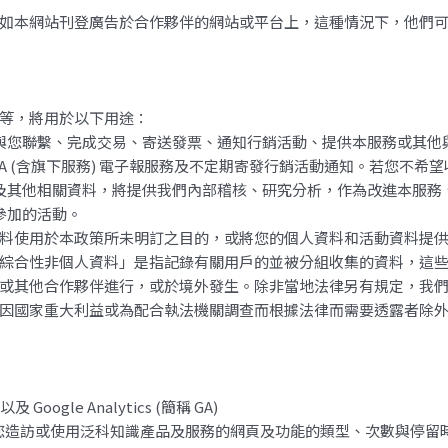
如本網站刊登廣告於合作夥伴的網站或平台上，這種情況下，他們
等，將用於以下用途：
與您聯繫、完成交易、寄送發票、通知行銷活動、提供本服務或其他
UNA (含旗下服務) 電子報服務及不定期寄發行銷活動通知。若您不
術資料及其他相關資料，將提供我們內部稽核、研究分析，作為改進本服
參加的活動。
料使用於本政策所未明訂之目的，或將您的個人資料和活動資料提
綜合性非個人資料」是指記錄有關用戶的並被分組收集的資料，這
或其他合作夥伴進行，或於境外發生。除非當地法律另有規定，我們
因國家重大利益或為配合執法機關調查而根據法律而需要透露者除
 以及 Google Analytics (簡稱 GA)
ie 來紀錄您造訪或使用泛科知識產品及服務的網頁及功能的類型、次數