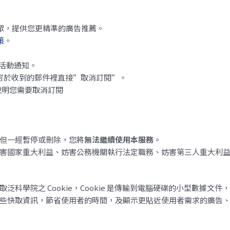
。
似受眾，提供您更精準的廣告推薦。
策
。
銷活動通知。
可於收到的郵件裡直接”取消訂閱”。
明您需要取消訂閱
但一經暫停或刪除，您將
無法繼續使用本服務
。
害國家重大利益、妨害公務機關執行法定職務、妨害第三人重大利
科學院之 Cookie，Cookie 是傳輸到電腦硬碟的小型數據
些快取資訊，節省使用者的時間，及顯示更貼近使用者需求的廣告